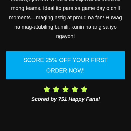
mong teams. Ideal ito para sa game day o chill
moments—maging astig at proud na fan! Huwag
na mag-atubiling bumili, kunin na ang sa iyo
ngayon!
SCORE 25% OFF YOUR FIRST
ORDER NOW!
Scored by 751 Happy Fans!