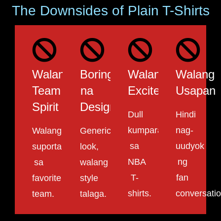
The Downsides of Plain T-Shirts
Walang
Boring
Walang
Walang
Team
na
Excitement
Usapan
Spirit
Design
Dull
Hindi
kumpara
nag-
Walang
Generic
sa
uudyok
suporta
look,
NBA
ng
sa
walang
T-
fan
favorite
style
shirts.
conversatio
team.
talaga.