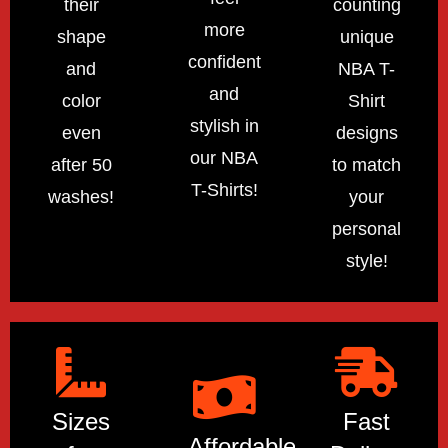
their
counting
more
shape
unique
confident
and
NBA T-
and
color
Shirt
stylish in
even
designs
our NBA
after 50
to match
T-Shirts!
washes!
your
personal
style!
Sizes
Fast
Affordable