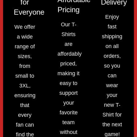
for
Delivery
Pricing
Everyone
Enjoy
Our T-
fast
We offer
Shirts
shipping
a wide
are
on all
range of
affordably
orders,
sizes,
priced,
so you
from
making it
can
small to
easy to
wear
3XL,
support
your
ensuring
your
new T-
that
favorite
Shirt for
every
team
the next
fan can
without
game!
find the