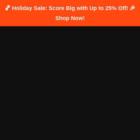
🏀 Holiday Sale: Score Big with Up to 25% Off! 🎉
Shop Now!