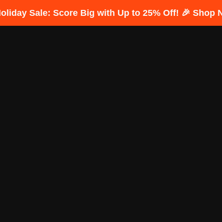
Holiday Sale: Score Big with Up to 25% Off! 🎉 Shop 