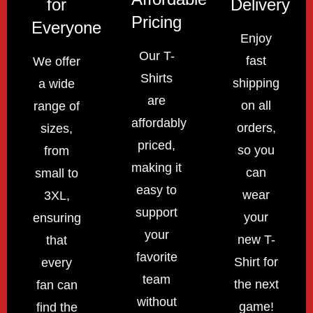
for
Delivery
Pricing
Everyone
Enjoy
Our T-
fast
We offer
Shirts
shipping
a wide
are
on all
range of
affordably
orders,
sizes,
priced,
so you
from
making it
can
small to
easy to
wear
3XL,
support
your
ensuring
your
new T-
that
favorite
Shirt for
every
team
the next
fan can
without
game!
find the