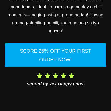
mong teams. Ideal ito para sa game day o chill
moments—maging astig at proud na fan! Huwag
na mag-atubiling bumili, kunin na ang sa iyo
ngayon!
SCORE 25% OFF YOUR FIRST
ORDER NOW!
Scored by 751 Happy Fans!