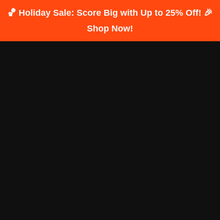
🏀 Holiday Sale: Score Big with Up to 25% Off! 🎉
Shop Now!