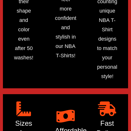
their
counting
more
shape
unique
confident
and
NBA T-
and
color
Shirt
stylish in
even
designs
our NBA
after 50
to match
T-Shirts!
washes!
your
personal
style!
Sizes
Fast
Affordable