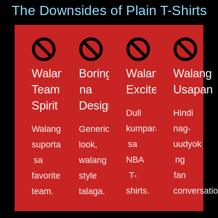
The Downsides of Plain T-Shirts
Walang
Boring
Walang
Walang
Team
na
Excitement
Usapan
Spirit
Design
Dull
Hindi
kumpara
nag-
Walang
Generic
sa
uudyok
suporta
look,
NBA
ng
sa
walang
T-
fan
favorite
style
shirts.
conversatio
team.
talaga.