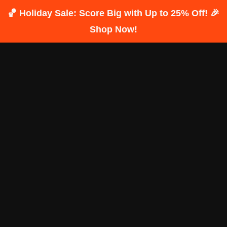
🏀 Holiday Sale: Score Big with Up to 25% Off! 🎉
Shop Now!