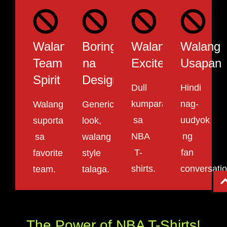
Walang
Boring
Walang
Walang
Team
na
Excitement
Usapan
Spirit
Design
Dull
Hindi
kumpara
nag-
Walang
Generic
sa
uudyok
suporta
look,
NBA
ng
sa
walang
T-
fan
favorite
style
shirts.
conversatio
team.
talaga.
The Power of NBA T-Shirts!