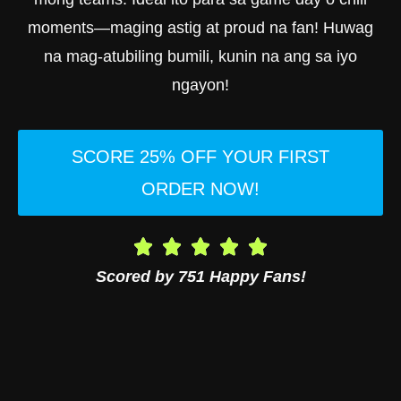
moments—maging astig at proud na fan! Huwag
na mag-atubiling bumili, kunin na ang sa iyo
ngayon!
SCORE 25% OFF YOUR FIRST
ORDER NOW!
Scored by 751 Happy Fans!