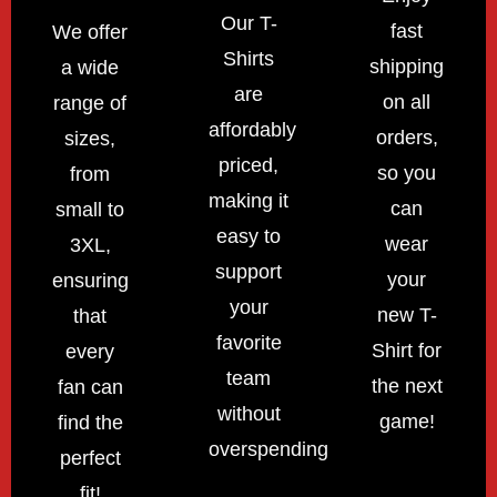
Our T-
fast
We offer
Shirts
shipping
a wide
are
on all
range of
affordably
orders,
sizes,
priced,
so you
from
making it
can
small to
easy to
wear
3XL,
support
your
ensuring
your
new T-
that
favorite
Shirt for
every
team
the next
fan can
without
game!
find the
overspending!
perfect
fit!