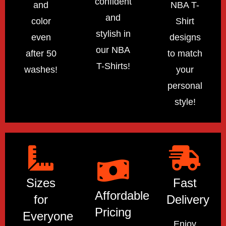
confident
and
NBA T-
and
color
Shirt
stylish in
even
designs
our NBA
after 50
to match
T-Shirts!
washes!
your
personal
style!
Sizes
Fast
Affordable
for
Delivery
Pricing
Everyone
Enjoy