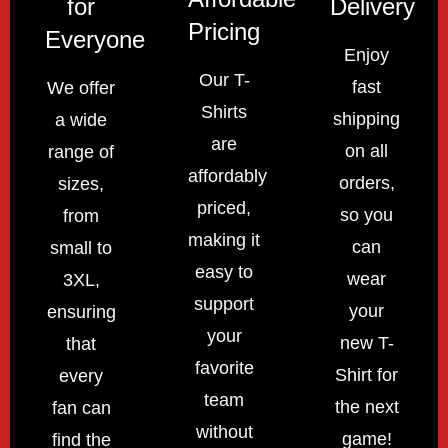
for
Delivery
Pricing
Everyone
Enjoy
Our T-
fast
We offer
Shirts
shipping
a wide
are
on all
range of
affordably
orders,
sizes,
priced,
so you
from
making it
can
small to
easy to
wear
3XL,
support
your
ensuring
your
new T-
that
favorite
Shirt for
every
team
the next
fan can
without
game!
find the