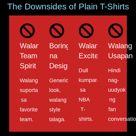
The Downsides of Plain T-Shirts
Walang
Boring
Walang
Walang
Team
na
Excitement
Usapan
Spirit
Design
Dull
Hindi
kumpara
nag-
Walang
Generic
sa
uudyok
suporta
look,
NBA
ng
sa
walang
T-
fan
favorite
style
shirts.
conversatio
team.
talaga.