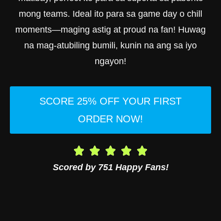
mong teams. Ideal ito para sa game day o chill
moments—maging astig at proud na fan! Huwag
na mag-atubiling bumili, kunin na ang sa iyo
ngayon!
SCORE 25% OFF YOUR FIRST
ORDER NOW!
Scored by 751 Happy Fans!