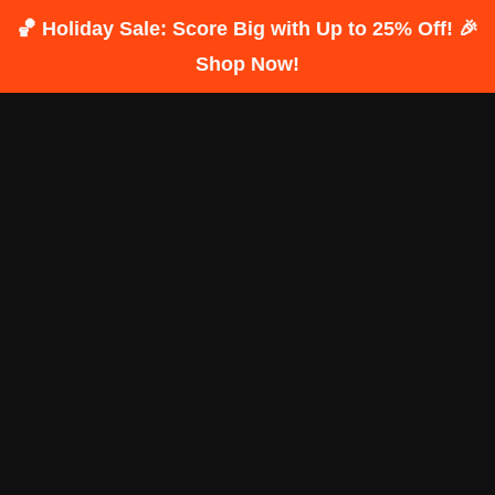
🏀 Holiday Sale: Score Big with Up to 25% Off! 🎉
Shop Now!