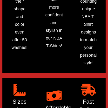
their
counting
more
shape
unique
confident
and
NBA T-
and
color
Shirt
stylish in
even
designs
our NBA
after 50
to match
T-Shirts!
washes!
your
personal
style!
Sizes
Fast
Affordable