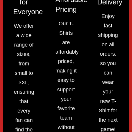
for
Delivery
Pricing
Everyone
Enjoy
Our T-
fast
We offer
Shirts
shipping
a wide
are
on all
range of
affordably
orders,
sizes,
priced,
so you
from
making it
can
small to
easy to
wear
3XL,
support
your
ensuring
your
new T-
that
favorite
Shirt for
every
team
the next
fan can
without
game!
find the