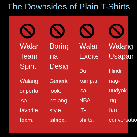
The Downsides of Plain T-Shirts
Walang
Boring
Walang
Walang
Team
na
Excitement
Usapan
Spirit
Design
Dull
Hindi
kumpara
nag-
Walang
Generic
sa
uudyok
suporta
look,
NBA
ng
sa
walang
T-
fan
favorite
style
shirts.
conversatio
team.
talaga.