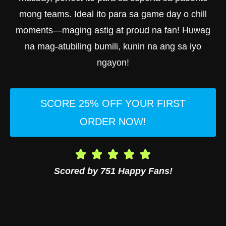
mong teams. Ideal ito para sa game day o chill
moments—maging astig at proud na fan! Huwag
na mag-atubiling bumili, kunin na ang sa iyo
ngayon!
SCORE 25% OFF YOUR FIRST
ORDER NOW!
Scored by 751 Happy Fans!