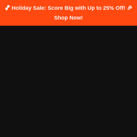
🏀 Holiday Sale: Score Big with Up to 25% Off! 🎉
Shop Now!