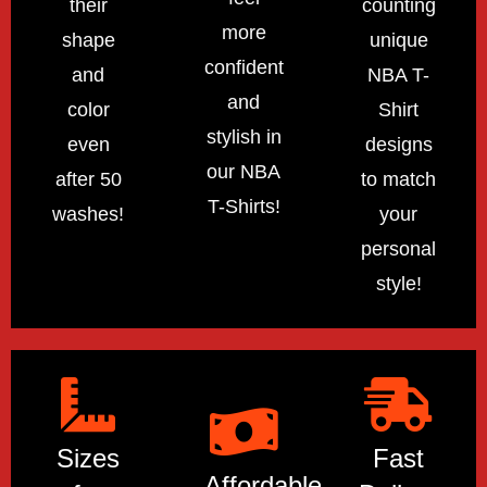
their
counting
more
shape
unique
confident
and
NBA T-
and
color
Shirt
stylish in
even
designs
our NBA
after 50
to match
T-Shirts!
washes!
your
personal
style!
Sizes
Fast
Affordable