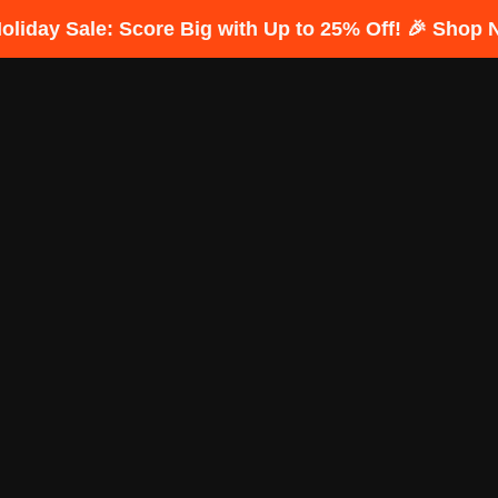
Holiday Sale: Score Big with Up to 25% Off! 🎉 Shop 