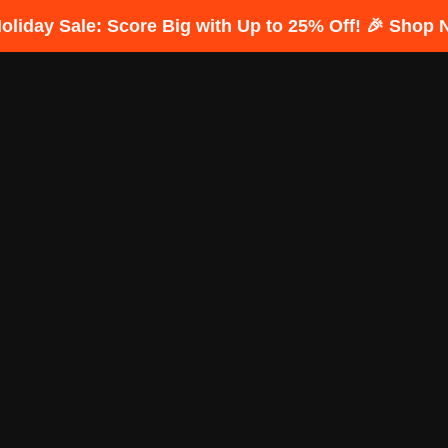
Holiday Sale: Score Big with Up to 25% Off! 🎉 Shop 