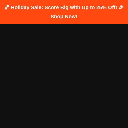
🏀 Holiday Sale: Score Big with Up to 25% Off! 🎉
Shop Now!