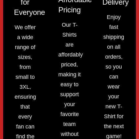
for
Delivery
Pricing
Everyone
Enjoy
Our T-
fast
We offer
Shirts
shipping
a wide
are
on all
range of
affordably
orders,
sizes,
priced,
so you
from
making it
can
small to
easy to
wear
3XL,
support
your
ensuring
your
new T-
that
favorite
Shirt for
every
team
the next
fan can
without
game!
find the