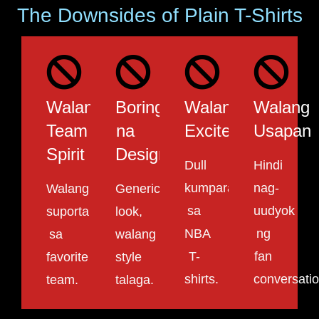
The Downsides of Plain T-Shirts
Walang
Boring
Walang
Walang
Team
na
Excitement
Usapan
Spirit
Design
Dull
Hindi
kumpara
nag-
Walang
Generic
sa
uudyok
suporta
look,
NBA
ng
sa
walang
T-
fan
favorite
style
shirts.
conversatio
team.
talaga.