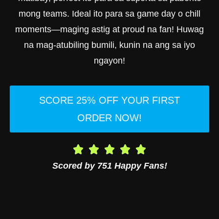
mong teams. Ideal ito para sa game day o chill
moments—maging astig at proud na fan! Huwag
na mag-atubiling bumili, kunin na ang sa iyo
ngayon!
SCORE 25% OFF YOUR FIRST
ORDER NOW!
Scored by 751 Happy Fans!