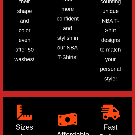
their
counting
more
shape
unique
confident
and
NBA T-
and
color
Shirt
stylish in
even
designs
our NBA
after 50
to match
T-Shirts!
washes!
your
personal
style!
Sizes
Fast
Affordable