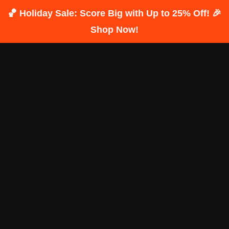
🏀 Holiday Sale: Score Big with Up to 25% Off! 🎉
Shop Now!