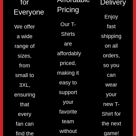
for
Delivery
Pricing
Everyone
Enjoy
Our T-
fast
We offer
Shirts
shipping
a wide
are
on all
range of
affordably
orders,
sizes,
priced,
so you
from
making it
can
small to
easy to
wear
3XL,
support
your
ensuring
your
new T-
that
favorite
Shirt for
every
team
the next
fan can
without
game!
find the