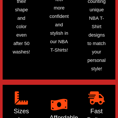
their
counting
more
shape
unique
confident
and
NBA T-
and
color
Shirt
stylish in
even
designs
our NBA
after 50
to match
T-Shirts!
washes!
your
personal
style!
Sizes
Fast
Affordable