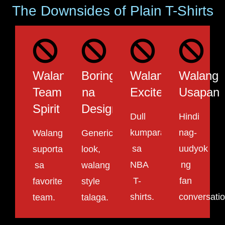
The Downsides of Plain T-Shirts
Walang
Boring
Walang
Walang
Team
na
Excitement
Usapan
Spirit
Design
Dull
Hindi
kumpara
nag-
Walang
Generic
sa
uudyok
suporta
look,
NBA
ng
sa
walang
T-
fan
favorite
style
shirts.
conversatio
team.
talaga.