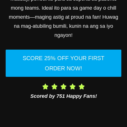
mong teams. Ideal ito para sa game day o chill
moments—maging astig at proud na fan! Huwag
na mag-atubiling bumili, kunin na ang sa iyo
ngayon!
SCORE 25% OFF YOUR FIRST
ORDER NOW!
Scored by 751 Happy Fans!