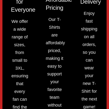
for
Delivery
Pricing
Everyone
Enjoy
Our T-
fast
We offer
Shirts
shipping
a wide
are
on all
range of
affordably
orders,
sizes,
priced,
so you
from
making it
can
small to
easy to
wear
3XL,
support
your
ensuring
your
new T-
that
favorite
Shirt for
every
team
the next
fan can
without
game!
find the