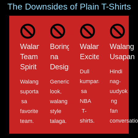
The Downsides of Plain T-Shirts
Walang
Boring
Walang
Walang
Team
na
Excitement
Usapan
Spirit
Design
Dull
Hindi
kumpara
nag-
Walang
Generic
sa
uudyok
suporta
look,
NBA
ng
sa
walang
T-
fan
favorite
style
shirts.
conversatio
team.
talaga.