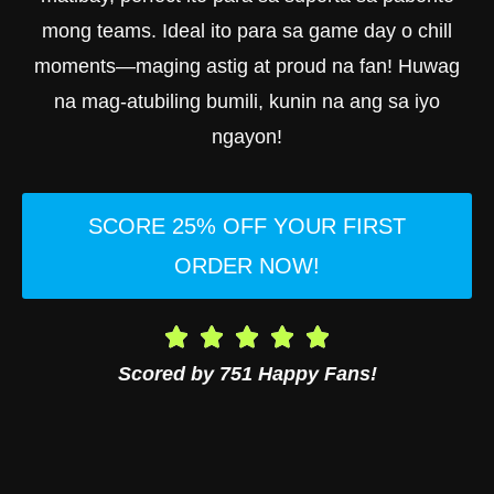
mong teams. Ideal ito para sa game day o chill
moments—maging astig at proud na fan! Huwag
na mag-atubiling bumili, kunin na ang sa iyo
ngayon!
SCORE 25% OFF YOUR FIRST
ORDER NOW!
Scored by 751 Happy Fans!