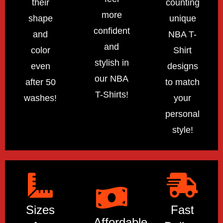
their
counting
more
shape
unique
confident
and
NBA T-
and
color
Shirt
stylish in
even
designs
our NBA
after 50
to match
T-Shirts!
washes!
your
personal
style!
Sizes
Fast
Affordable