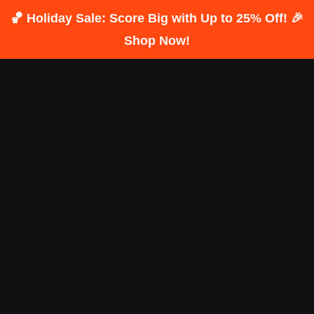
🏀 Holiday Sale: Score Big with Up to 25% Off! 🎉
Shop Now!