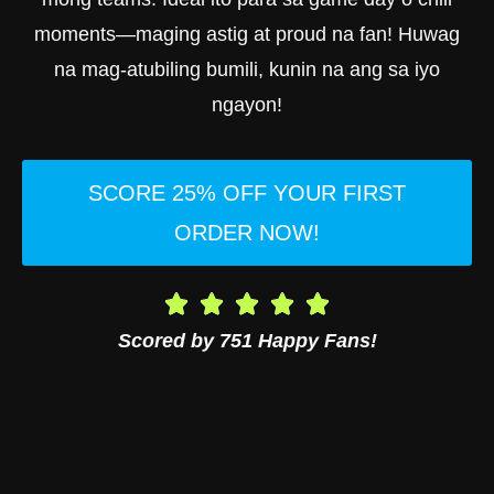
moments—maging astig at proud na fan! Huwag
na mag-atubiling bumili, kunin na ang sa iyo
ngayon!
SCORE 25% OFF YOUR FIRST
ORDER NOW!
Scored by 751 Happy Fans!