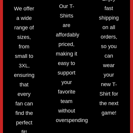
Our T-
fast
We offer
Shirts
shipping
a wide
are
on all
range of
affordably
orders,
sizes,
priced,
so you
from
making it
can
small to
easy to
wear
3XL,
support
your
ensuring
your
new T-
that
favorite
Shirt for
every
team
the next
fan can
without
game!
find the
overspending!
perfect
fit!