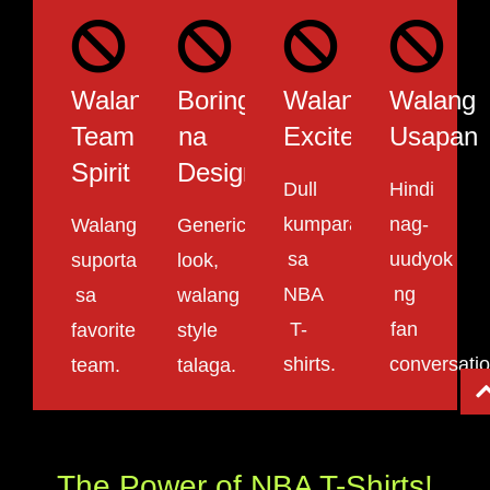
Walang
Boring
Walang
Walang
Team
na
Excitement
Usapan
Spirit
Design
Dull
Hindi
kumpara
nag-
Walang
Generic
sa
uudyok
suporta
look,
NBA
ng
sa
walang
T-
fan
favorite
style
shirts.
conversatio
team.
talaga.
The Power of NBA T-Shirts!