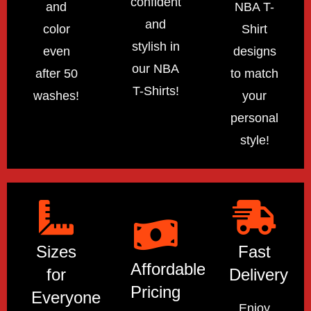
confident
and
NBA T-
and
color
Shirt
stylish in
even
designs
our NBA
after 50
to match
T-Shirts!
washes!
your
personal
style!
Sizes
Fast
Affordable
for
Delivery
Pricing
Everyone
Enjoy