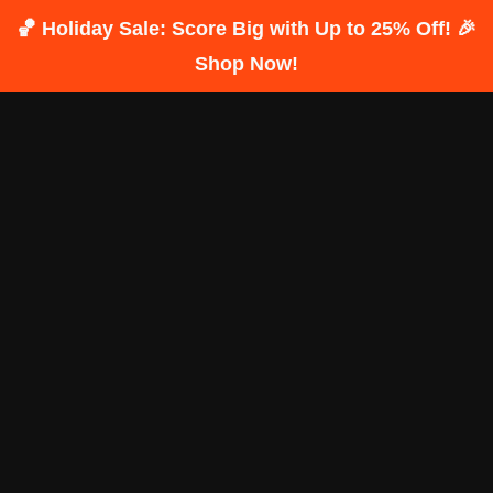
🏀 Holiday Sale: Score Big with Up to 25% Off! 🎉
Shop Now!