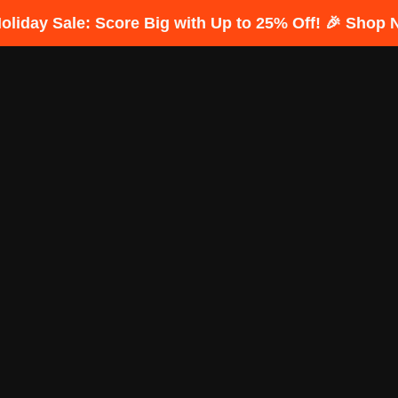
Holiday Sale: Score Big with Up to 25% Off! 🎉 Shop 